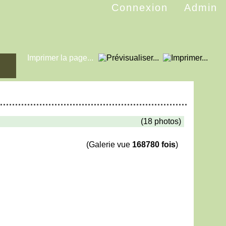
Connexion
Admin
Imprimer la page...
(18 photos)
(Galerie vue
168780 fois
)