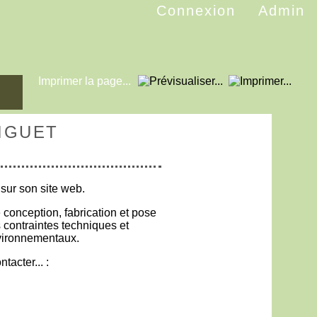
Connexion
Admin
Imprimer la page...
 JIGUET
 sur son site web.
conception, fabrication et pose
 contraintes techniques et
nvironnementaux.
tacter... :